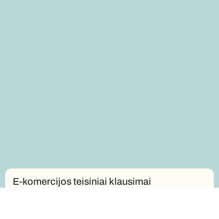
E-komercijos teisiniai klausimai
Susisiekime
Konsultuoju klientus, kuriančius elektronines parduotuves ar 
prekyvietes, taip pat prekiaujančius elektroninėse prekyvietėse, 
vystančius veiklą tiek B2C, tiek B2B segmentuose. Rengiu fizinių ar 