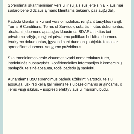
Sprendimai skaitmeniniam verslui ir su jais susiję teisiniai klausimai 
sudaro bene didžiausią mano klientams teikiamų paslaugų dalį.
Padedu klientams kuriant verslo modelius, rengiant taisykles (angl. 
Terms & Conditions, Terms of Service), sutartis ir kitus dokumentus, 
atsakant į duomenų apsaugos klausimus BDAR atitikties bei 
privatumo srityje, rengiant privatumo politikas bei kitus duomenų 
tvarkymo dokumentus, įgyvendinant duomenų subjektų teises ar 
sprendžiant duomenų saugumo pažeidimus.
Skaitmeniniame versle visuomet svarbi nematerialaus turto, 
intelektinės nuosavybės, konfidencialios informacijos ir komercinių 
paslapčių teisinė apsauga, todėl padedu ją pasiekti.
Kuriantiems B2C sprendimus padedu užtikrinti vartotojų teisių 
apsaugą, užkirsti kelią galimiems teisių pažeidimams ar ginčams, o 
jiems visgi iškilus, – išspręsti efektyviausiu įmanomu būdu.